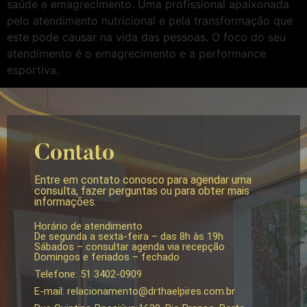
saúde e emagrecimento.
Uma profissional apaixonada
pelo atendimento nutricional e pela transformação que
este
pode causar na vida das pessoas. O foco do seu
atendimento é o emagrecimento e a performance
esportiva.
Contato
Entre em contato conosco para agendar uma
consulta, fazer perguntas ou para obter mais
informações.
Horário de atendimento
De segunda a sexta-feira – das 8h às 19h
Sábados – consultar agenda via recepção
Domingos e feriados – fechado
Telefone: 51 3402-0909
E-mail: relacionamento@drthaelpires.com.br